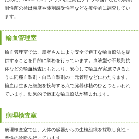
ために、MRSA（メチシリン耐性黄色ブドウ球菌）などの薬剤
耐性菌の検出頻度や薬剤感受性率などを疫学的に調査してい
ます。
輸血管理室
輸血管理室では、患者さんにより安全で適正な輸血療法を提
供することを目的に業務を行っています。血液型や不規則抗
体などの輸血検査はもとより、安心して輸血が実施できるよ
うに同種血製剤・自己血製剤の一元管理などにわたります。
輸血は生きた細胞を投与する点で臓器移植のひとつといわれ
ています。効果的で適正な輸血療法が望まれます。
病理検査室
病理検査室では、人体の臓器からの生検組織を採取し良性・
悪性の診断を行っています。