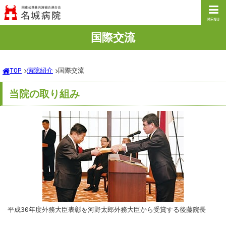
MENU
国際交流
TOP
病院紹介
国際交流
当院の取り組み
平成30年度外務大臣表彰を河野太郎外務大臣から受賞する後藤院長