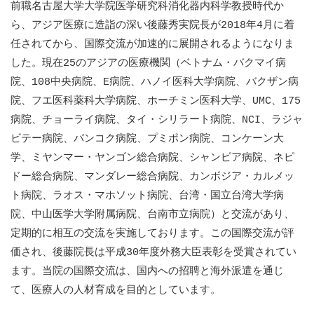
前職名古屋大学大学院医学研究科消化器内科学教授時代か
ら、アジア医療に造詣の深い後藤秀実院長が2018年4月に着
任されてから、国際交流が加速的に展開されるようになりま
した。現在25のアジアの医療機関（ベトナム・バクマイ病
院、108中央病院、E病院、ハノイ医科大学病院、バクザン病
院、フエ医科薬科大学病院、ホーチミン医科大学、UMC、175
病院、チョーライ病院、タイ・シリラート病院、NCI、ラジャ
ビテー病院、バンコク病院、プミポン病院、コンケーン大
学、ミヤンマー・ヤンゴン総合病院、シャンピア病院、ネピ
ドー総合病院、マンダレー総合病院、カンボジア・カルメッ
ト病院、ラオス・マホソット病院、台湾・国立台湾大学病
院、中山医学大学附属病院、台南市立病院）と交流があり、
定期的に相互の交流を実施しております。この国際交流が評
価され、後藤院長は平成30年度外務大臣表彰を受賞されてい
ます。当院の国際交流は、国内への招聘と海外派遣を通じ
て、医療人の人材育成を目的としています。