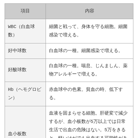
項目
内容
WBC（白血球
細菌と戦って、身体を守る細胞。細菌
数）
感染で増える。
好中球数
白血球の一種。細菌感染で増える。
白血球の一種。喘息、じんましん、薬
好酸球数
物アレルギーで増える。
Hb（ヘモグロビ
赤血球中の色素。貧血の時、低下す
ン）
る。
血液を固まらせる細胞。肝硬変で減少
するが、血小板数が5万以上では日常
生活で出血の危険はない。5万をきる
血小板数