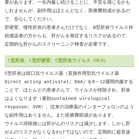
要があります。一生内服し続けることに、不安を感じるかも
しれませんが、副作用はほとんどなく、医療費助成があるの
で、安心してください。
肝硬変、慢性肝炎の患者さんだけでなく、B型肝炎ウイルス持
続感染者の方からも、肝がんを発症するリスクがあるので、
定期的な肝がんのスクリーニング検査が必要です。
C型肝炎、C型肝硬変、C型肝炎ウイルス（HCV）
C型肝炎は経口抗ウイルス薬（直接作用型抗ウイルス薬
Direct acting antiviral; DAA）を8～12週間内服する
ことで、ほとんどの患者さんで、ウイルスが排除され、肝炎
はよくなります（著効sustained virological
response; SVR）。従来の治療薬のインターフェロンのよう
な副作用はありません。また医療費助成があります。
ウイルス排除後には肝がんのリスクは減少します。しかし肝
がんのリスクがなくなるわけではないので、定期的に超音波