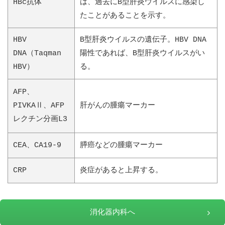
HBc抗体
は、過去にB型肝炎ウイルスに感染し
たことがあることを示す。
HBV
B型肝炎ウイルスの遺伝子。HBV DNA
DNA（Taqman
陽性であれば、B型肝炎ウイルスがい
HBV）
る。
AFP、
PIVKAⅡ、AFP
肝がんの腫瘍マーカー
レクチン分画L3
CEA、CA19-9
膵癌などの腫瘍マーカー
CRP
炎症があると上昇する。
消化器内科へ