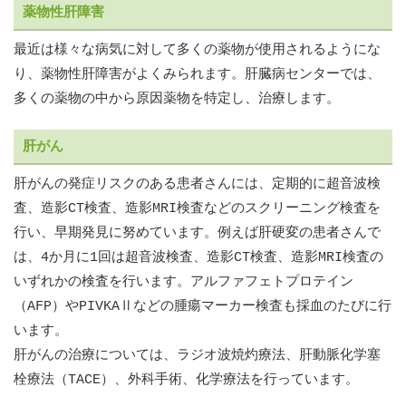
薬物性肝障害
最近は様々な病気に対して多くの薬物が使用されるようにな
り、薬物性肝障害がよくみられます。肝臓病センターでは、
多くの薬物の中から原因薬物を特定し、治療します。
肝がん
肝がんの発症リスクのある患者さんには、定期的に超音波検
査、造影CT検査、造影MRI検査などのスクリーニング検査を
行い、早期発見に努めています。例えば肝硬変の患者さんで
は、4か月に1回は超音波検査、造影CT検査、造影MRI検査の
いずれかの検査を行います。アルファフェトプロテイン
（AFP）やPIVKAⅡなどの腫瘍マーカー検査も採血のたびに行
います。
肝がんの治療については、ラジオ波焼灼療法、肝動脈化学塞
栓療法（TACE）、外科手術、化学療法を行っています。