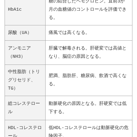
糖の結合したヘモグロビン。直前3か
HbA1c
月の血糖値のコントロールを評価でき
る。
尿酸（UA）
痛風では高くなる。
アンモニア
肝臓で解毒される。肝硬変では高値と
（NH3）
なり、脳症の原因となる。
中性脂肪（トリ
肥満、脂肪肝、糖尿病、飲酒で高くな
グリセリド、
る。
TG）
総コレステロー
動脈硬化の原因となる。肝硬変では低
ル
下する。
HDL-コレステロ
低HDL-コレステロールは動脈硬化の危
ール
険因子。