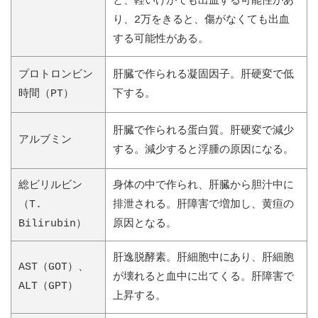
と、軽いけがでも出血する可能性があ
り、2万をきると、傷がなくても出血
する可能性がある。
プロトロンビン
肝臓で作られる凝固因子。肝硬変で低
時間（PT）
下する。
肝臓で作られる蛋白質。肝硬変で減少
アルブミン
する。減少すると浮腫の原因になる。
総ビリルビン
身体の中で作られ、肝臓から胆汁中に
（T.
排泄される。肝障害で増加し、黄疸の
Bilirubin）
原因となる。
肝逸脱酵素。肝細胞中にあり、肝細胞
AST（GOT）、
が壊れると血中に出てくる。肝障害で
ALT（GPT）
上昇する。