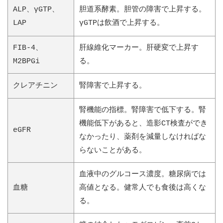
ALP、γGTP、
胆道系酵素。胆管の障害で上昇する。
LAP
γGTPは飲酒で上昇する。
FIB-4、
肝線維化マーカー。肝硬変で上昇す
M2BPGi
る。
クレアチニン
腎障害で上昇する。
腎機能の指標。腎障害で低下する。腎
機能低下があると、造影CT検査ができ
eGFR
なかったり、薬剤を減量しなければな
らないことがある。
血液中のグルコース濃度。糖尿病では
血糖
高値となる。健常人でも食後は高くな
る。