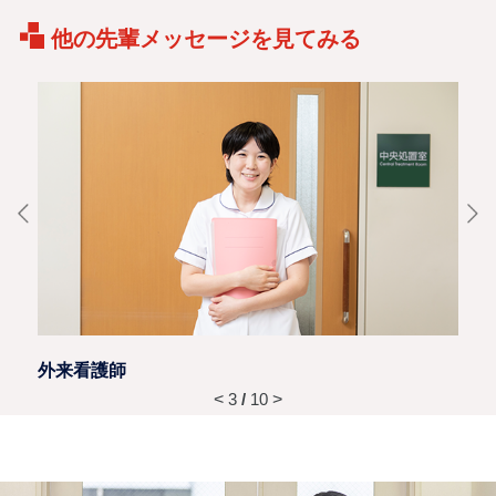
他の先輩メッセージを見てみる
外来看護師
IC
<
3
/
10
>